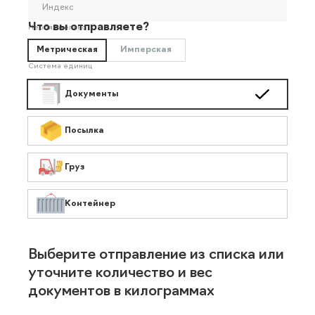
Индекс
Что вы отправляете?
Необязательно
Метрическая
Имперская
Система единиц
Документы
Посылка
Груз
Контейнер
Выберите отправление из списка или
уточните количество и вес
документов в килограммах