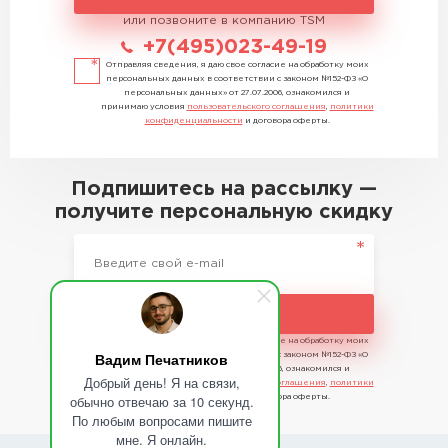
или позвоните в компанию TSM
+7(495)023-49-19
Отправляя сведения, я даю свое согласие на обработку моих
персональных данных в соответствии с законом №152-ФЗ «О
персональных данных» от 27.07.2006, ознакомился и
принимаю условия
пользовательского соглашения
,
политики
конфиденциальности
и договора оферты.
Подпишитесь на рассылку —
получите персональную скидку
Подписаться
Отправляя сведения, я даю свое согласие на обработку моих
Вадим Печатников
персональных данных в соответствии с законом №152-ФЗ «О
персональных данных» от 27.07.2006, ознакомился и
Добрый день! Я на связи,
принимаю условия
пользовательского соглашения
,
политики
обычно отвечаю за 10 секунд.
конфиденциальности
и договора оферты.
По любым вопросами пишите
мне. Я онлайн.