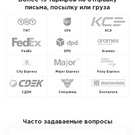
письма, посылку или груза
TNT
UPS
КСЭ
FedEx
DPD
Aramex
City Express
Major Express
Pony Express
СДЭК
Спецсвязь
Dostavista
Часто задаваемые вопросы