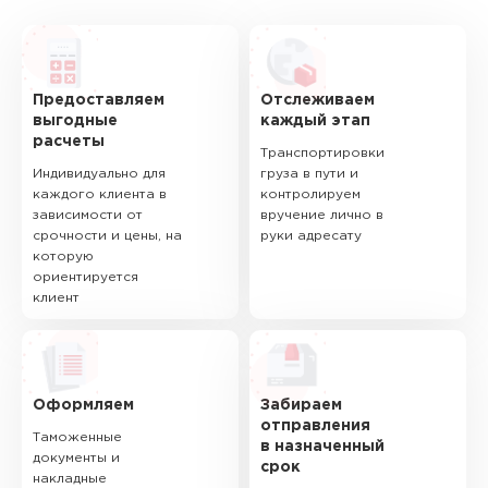
Предоставляем
Отслеживаем
выгодные
каждый этап
расчеты
Транспортировки
Индивидуально для
груза в пути и
каждого клиента в
контролируем
зависимости от
вручение лично в
срочности и цены, на
руки адресату
которую
ориентируется
клиент
Оформляем
Забираем
отправления
Таможенные
в назначенный
документы и
срок
накладные