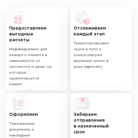
Предоставляем
Отслеживаем
выгодные
каждый этап
расчеты
Транспортировки
Индивидуально для
груза в пути и
каждого клиента в
контролируем
зависимости от
вручение лично в
срочности и цены, на
руки адресату
которую
ориентируется
клиент
Оформляем
Забираем
отправления
Таможенные
в назначенный
документы и
срок
накладные