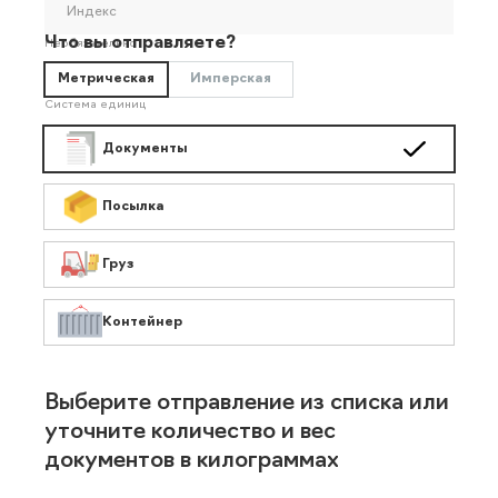
Индекс
Что вы отправляете?
Необязательно
Метрическая
Имперская
Система единиц
Документы
Посылка
Груз
Контейнер
Выберите отправление из списка или
уточните количество и вес
документов в килограммах