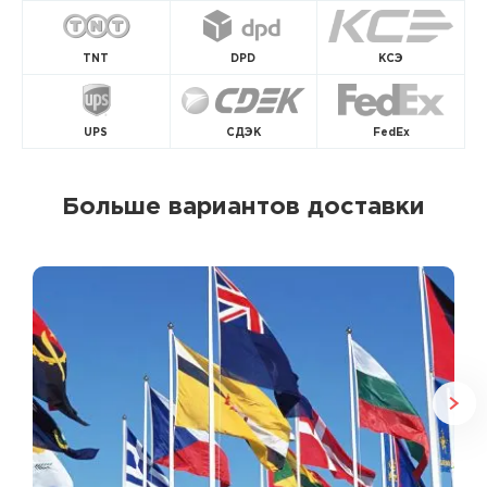
TNT
DPD
КСЭ
UPS
СДЭК
FedEx
Больше вариантов доставки