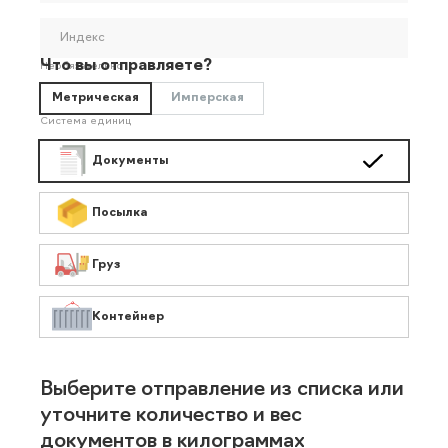
Индекс
Что вы отправляете?
Необязательно
Метрическая
Имперская
Система единиц
Документы
Посылка
Груз
Контейнер
Выберите отправление из списка или
уточните количество и вес
документов в килограммах