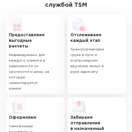
службой TSM
Предоставляем
Отслеживаем
выгодные
каждый этап
расчеты
Транспортировки
Индивидуально для
груза в пути и
каждого клиента в
контролируем
зависимости от
вручение лично в
срочности и цены, на
руки адресату
которую
ориентируется
клиент
Оформляем
Забираем
отправления
Таможенные
в назначенный
документы и