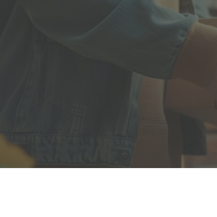
Полезная информация
декларир
О компании
Страхова
Помощь