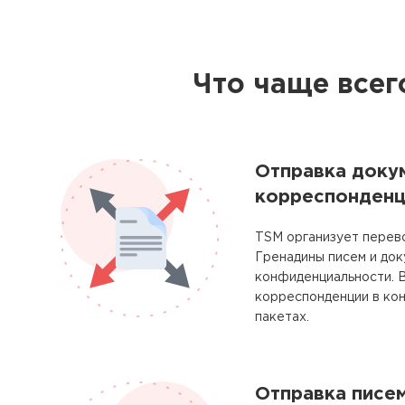
Что чаще всег
Отправка доку
корреспонденц
TSM организует перев
Гренадины писем и док
конфиденциальности. 
корреспонденции в кон
пакетах.
Отправка писе