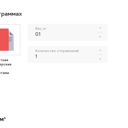
ограммах
Вес, кг
Количество отправлений
тная
ерская
нтами
м³