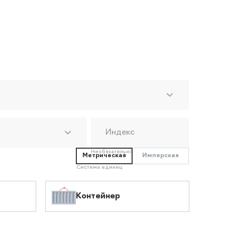
Индекс
Необязательно
Метрическая
Имперская
Система единиц
Контейнер