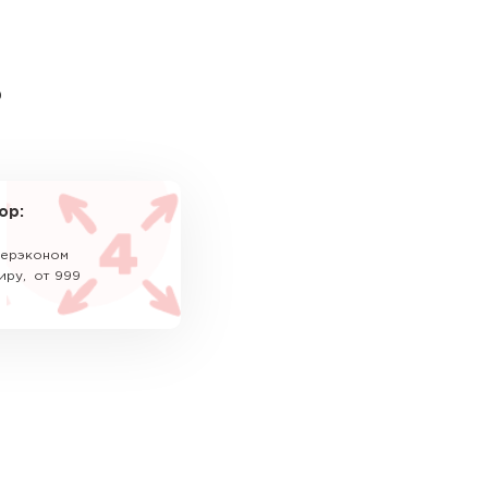
ь
ор:
уперэконом
иру, от 999