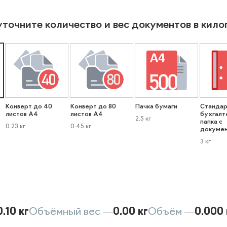
уточните количество и вес документов в кил
Конверт до 40
Конверт до 80
Пачка бумаги
Стандар
листов А4
листов А4
бухгалт
2.5 кг
папка с
0.23 кг
0.45 кг
докуме
3 кг
0.10 кг
Объёмный вес —
0.00 кг
Объём —
0.000 