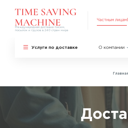
Частным лицам
Международная доставка писем,
посылок и грузов в 240 стран мира
Решения для частных лиц
Услуги по доставке
О компании
Международная доставка
О нас
Курьерская доставка по России и
СНГ
Партнер
Экспресс-доставка в Россию
Главна
Пресс-це
Специальные сервисы
Оплата
Самые срочные тарифы
Вакансии
Перевозка специальных грузов
Акции
Доста
Дополнительные услуги
Упаковка
Популярные направления
Таможен