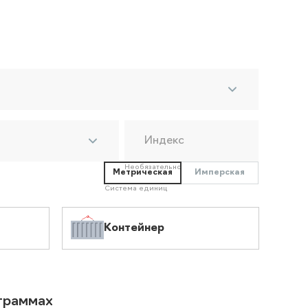
Индекс
Необязательно
Метрическая
Имперская
Система единиц
Контейнер
ограммах