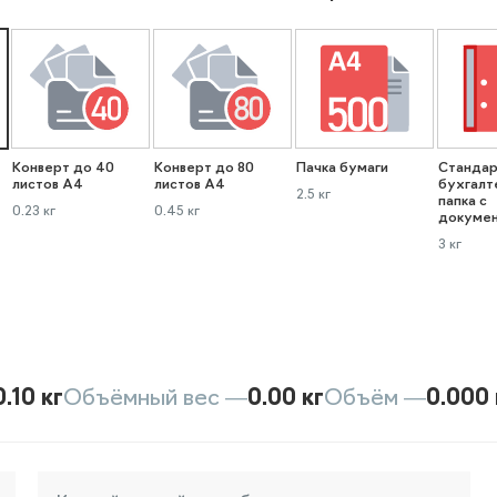
Конверт до 40
Конверт до 80
Пачка бумаги
Стандар
листов А4
листов А4
бухгалт
2.5 кг
папка с
0.23 кг
0.45 кг
докуме
3 кг
0.10 кг
Объёмный вес —
0.00 кг
Объём —
0.000 