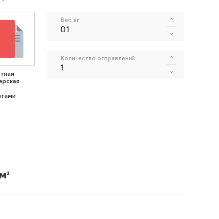
Вес, кг
Количество отправлений
тная
ерская
нтами
м³