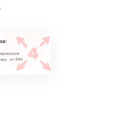
ь
ор:
уперэконом
иру, от 999