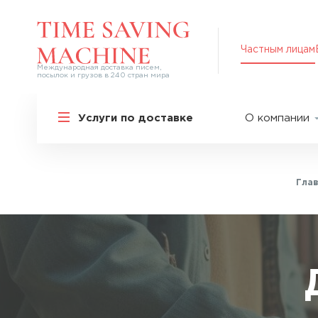
Частным лицам
Международная доставка писем,
посылок и грузов в 240 стран мира
Решения для частных лиц
Услуги по доставке
О компании
Международная доставка
О нас
Курьерская доставка по России и
СНГ
Партнер
Экспресс-доставка в Россию
Гла
Пресс-це
Специальные сервисы
Оплата
Самые срочные тарифы
Вакансии
Перевозка специальных грузов
Акции
Дополнительные услуги
Упаковка
Популярные направления
Таможен