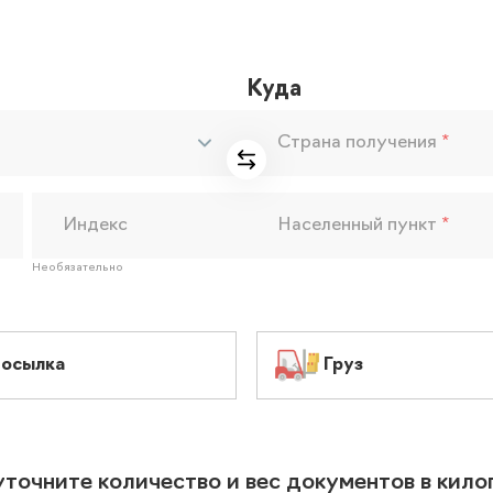
Куда
Страна получения
*
Индекс
Населенный пункт
*
Необязательно
осылка
Груз
уточните количество и вес документов в кил