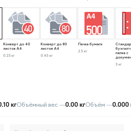
Конверт до 40
Конверт до 80
Пачка бумаги
Стандар
листов А4
листов А4
бухгалт
2.5 кг
папка с
0.23 кг
0.45 кг
докуме
3 кг
0.10 кг
Объёмный вес —
0.00 кг
Объём —
0.000 