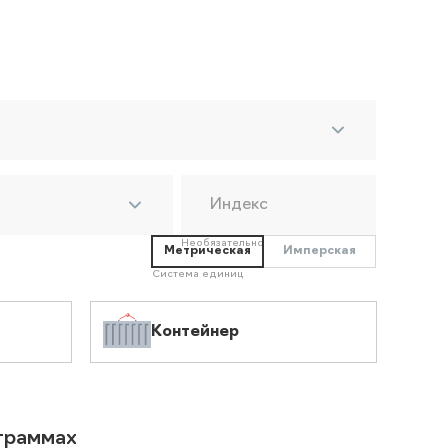
Индекс
Необязательно
Метрическая
Имперская
Система единиц
Контейнер
ограммах