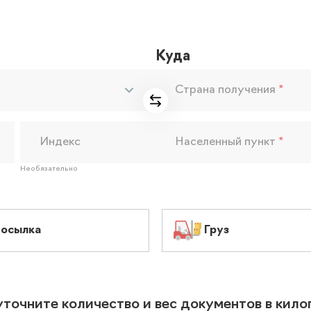
Куда
Страна получения
*
Индекс
Населенный пункт
*
Необязательно
осылка
Груз
уточните количество и вес документов в кил