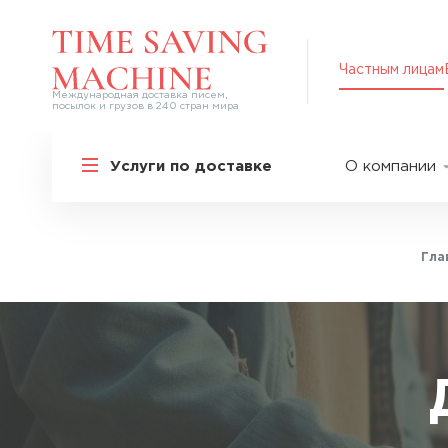
Частным лицам
Международная доставка писем,
посылок и грузов в 240 стран мира
Решения для частных лиц
Услуги по доставке
О компании
Международная доставка
О нас
Курьерская доставка по России и
СНГ
Партнер
Экспресс-доставка в Россию
Гла
Пресс-це
Специальные сервисы
Оплата
Самые срочные тарифы
Вакансии
Перевозка специальных грузов
Акции
Дополнительные услуги
Упаковка
Популярные направления
Таможен