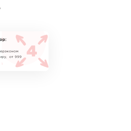
ь
ор:
уперэконом
иру, от 999