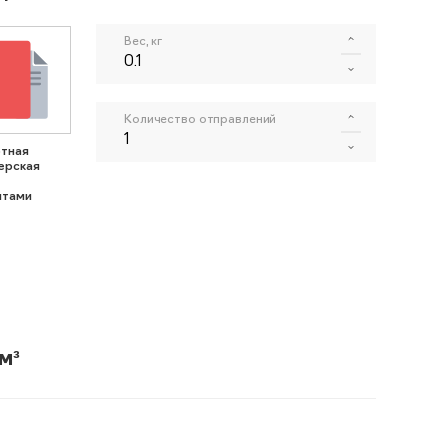
Вес, кг
Количество отправлений
тная
ерская
нтами
м³