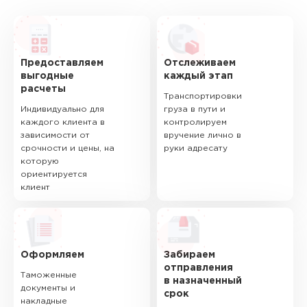
Предоставляем
Отслеживаем
выгодные
каждый этап
расчеты
Транспортировки
Индивидуально для
груза в пути и
каждого клиента в
контролируем
зависимости от
вручение лично в
срочности и цены, на
руки адресату
которую
ориентируется
клиент
Оформляем
Забираем
отправления
Таможенные
в назначенный
документы и
срок
накладные