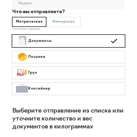
Индекс
Что вы отправляете?
Необязательно
Метрическая
Имперская
Система единиц
Документы
Посылка
Груз
Контейнер
Выберите отправление из списка или
уточните количество и вес
документов в килограммах