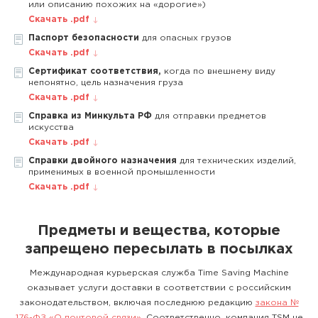
или описанию похожих на «дорогие»)
Скачать .pdf
Паспорт безопасности
для опасных грузов
Скачать .pdf
Сертификат соответствия,
когда по внешнему виду
непонятно, цель назначения груза
Скачать .pdf
Справка из Минкульта РФ
для отправки предметов
искусства
Скачать .pdf
Справки двойного назначения
для технических изделий,
применимых в военной промышленности
Скачать .pdf
Предметы и вещества, которые
запрещено пересылать в посылках
Международная курьерская служба Time Saving Machine
оказывает услуги доставки в соответствии с российским
законодательством, включая последнюю редакцию
закона №
176-ФЗ «О почтовой связи»
. Соответственно, компания TSM не