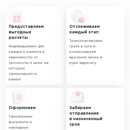
Предоставляем
Отслеживаем
выгодные
каждый этап
расчеты
Транспортировки
Индивидуально для
груза в пути и
каждого клиента в
контролируем
зависимости от
вручение лично в
срочности и цены, на
руки адресату
которую
ориентируется
клиент
Оформляем
Забираем
отправления
Таможенные
в назначенный
документы и
срок
накладные