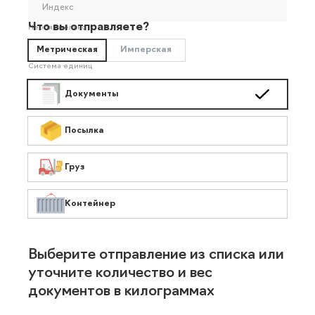
Индекс
Что вы отправляете?
Необязательно
Метрическая
Имперская
Система единиц
Документы
Посылка
Груз
Контейнер
Выберите отправление из списка или
уточните количество и вес
документов в килограммах