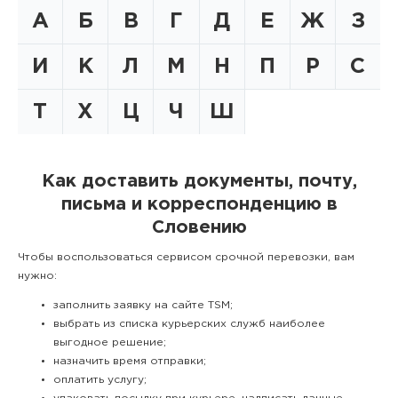
А
Б
В
Г
Д
Е
Ж
З
И
К
Л
М
Н
П
Р
С
Т
Х
Ц
Ч
Ш
Как доставить документы, почту,
письма и корреспонденцию в
Словению
Чтобы воспользоваться сервисом срочной перевозки, вам
нужно:
заполнить заявку на сайте TSM;
выбрать из списка курьерских служб наиболее
выгодное решение;
назначить время отправки;
оплатить услугу;