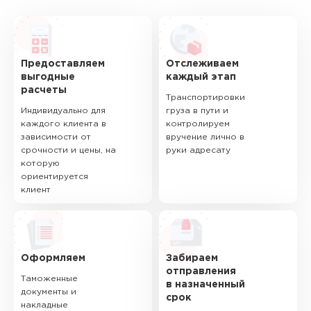
Предоставляем
Отслеживаем
выгодные
каждый этап
расчеты
Транспортировки
Индивидуально для
груза в пути и
каждого клиента в
контролируем
зависимости от
вручение лично в
срочности и цены, на
руки адресату
которую
ориентируется
клиент
Оформляем
Забираем
отправления
Таможенные
в назначенный
документы и
срок
накладные