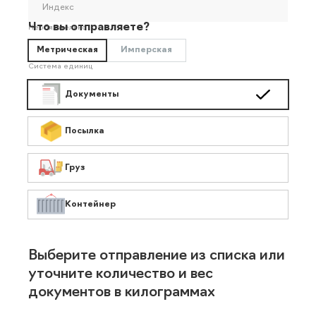
Индекс
Что вы отправляете?
Необязательно
Метрическая
Имперская
Система единиц
Документы
Посылка
Груз
Контейнер
Выберите отправление из списка или
уточните количество и вес
документов в килограммах