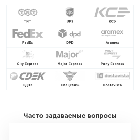
TNT
UPS
КСЭ
FedEx
DPD
Aramex
City Express
Major Express
Pony Express
СДЭК
Спецсвязь
Dostavista
Часто задаваемые вопросы