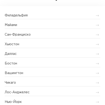
Филадельфия
Майами
Сан-Франциско
Хьюстон
Даллас
Бостон
Вашингтон
Чикаго
Лос-Анджелес
Нью-Йорк