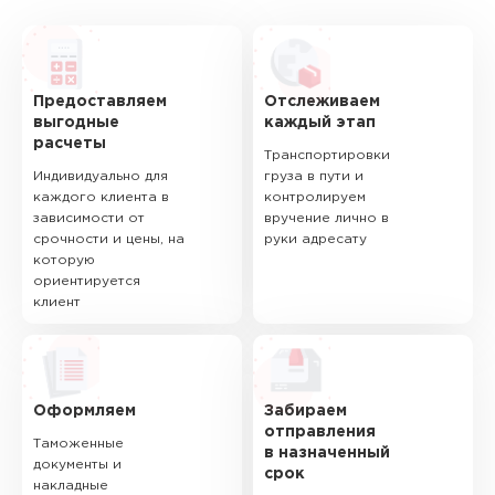
Предоставляем
Отслеживаем
выгодные
каждый этап
расчеты
Транспортировки
Индивидуально для
груза в пути и
каждого клиента в
контролируем
зависимости от
вручение лично в
срочности и цены, на
руки адресату
которую
ориентируется
клиент
Оформляем
Забираем
отправления
Таможенные
в назначенный
документы и
срок
накладные