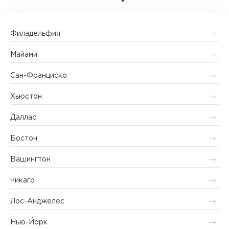
Филадельфия
Майами
Сан-Франциско
Хьюстон
Даллас
Бостон
Вашингтон
Чикаго
Лос-Анджелес
Нью-Йорк