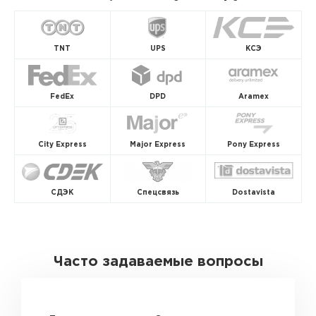
TNT
UPS
КСЭ
FedEx
DPD
Aramex
City Express
Major Express
Pony Express
СДЭК
Спецсвязь
Dostavista
Часто задаваемые вопросы