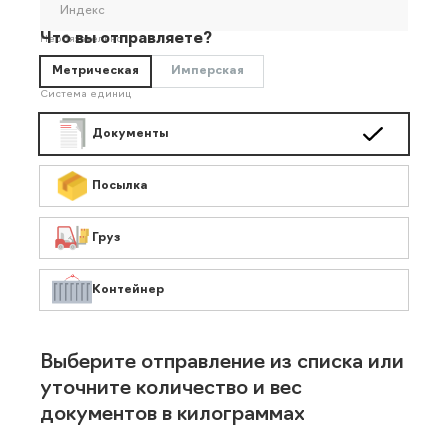
Индекс
Что вы отправляете?
Необязательно
Метрическая
Имперская
Система единиц
Документы
Посылка
Груз
Контейнер
Выберите отправление из списка или
уточните количество и вес
документов в килограммах