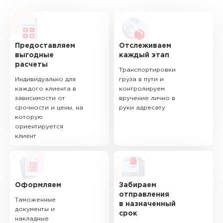
Предоставляем
Отслеживаем
выгодные
каждый этап
расчеты
Транспортировки
Индивидуально для
груза в пути и
каждого клиента в
контролируем
зависимости от
вручение лично в
срочности и цены, на
руки адресату
которую
ориентируется
клиент
Оформляем
Забираем
отправления
Таможенные
в назначенный
документы и
срок
накладные