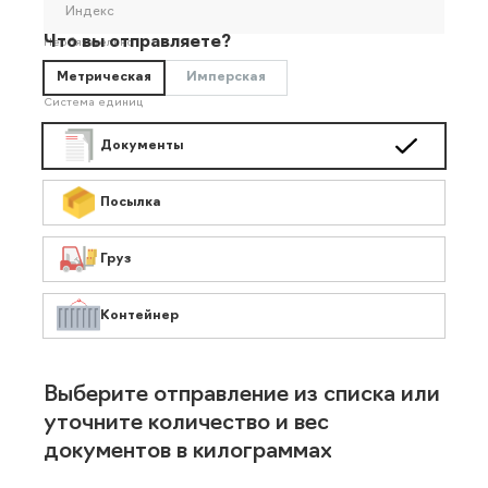
Индекс
Что вы отправляете?
Необязательно
Метрическая
Имперская
Система единиц
Документы
Посылка
Груз
Контейнер
Выберите отправление из списка или
уточните количество и вес
документов в килограммах