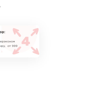
ь
ор:
уперэконом
иру, от 999