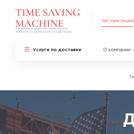
Частным лицам
Международная доставка писем,
посылок и грузов в 240 стран мира
Решения для частных лиц
Услуги по доставке
О компании
Международная доставка
О нас
Курьерская доставка по России и
СНГ
Партнер
Экспресс-доставка в Россию
Г
Пресс-це
Специальные сервисы
Оплата
Самые срочные тарифы
Вакансии
Перевозка специальных грузов
Акции
Д
Дополнительные услуги
Упаковка
Популярные направления
Таможен