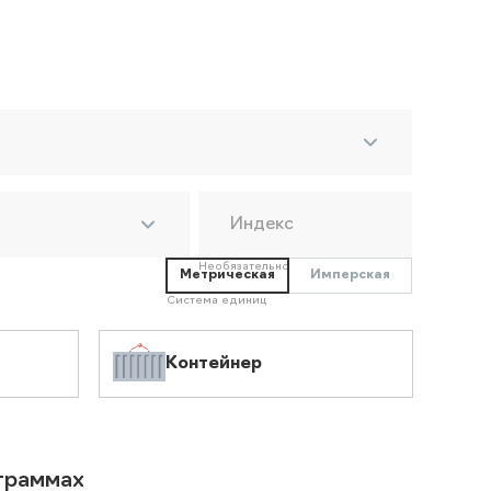
Индекс
Необязательно
Метрическая
Имперская
Система единиц
Контейнер
ограммах