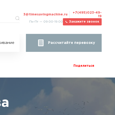
+7(495)023-49-
3@timesavingmachine.ru
19
Пн-Пт — 09:00-19:00
Закажите звонок
ицы
ивание
Рассчитайте перевозку
за
жа
Поделиться
ва