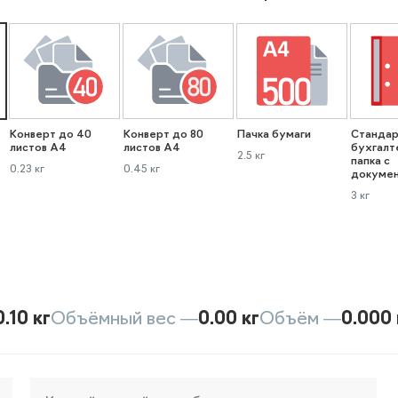
Конверт до 40
Конверт до 80
Пачка бумаги
Стандар
листов А4
листов А4
бухгалт
2.5 кг
папка с
0.23 кг
0.45 кг
докуме
3 кг
0.10 кг
Объёмный вес —
0.00 кг
Объём —
0.000 