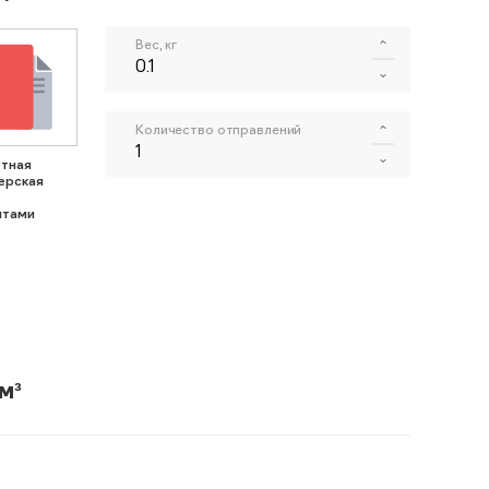
Вес, кг
Количество отправлений
тная
ерская
нтами
м³