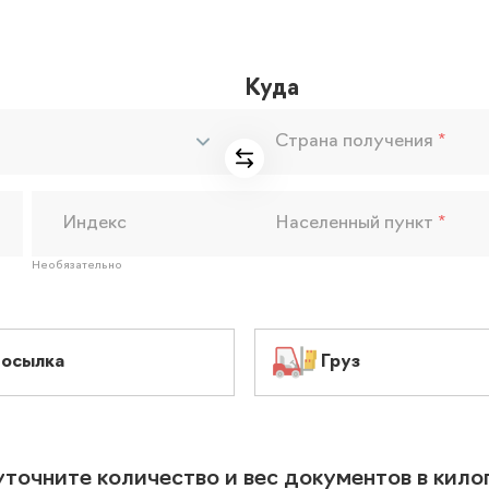
Куда
Страна получения
*
Индекс
Населенный пункт
*
Необязательно
осылка
Груз
уточните количество и вес документов в кил