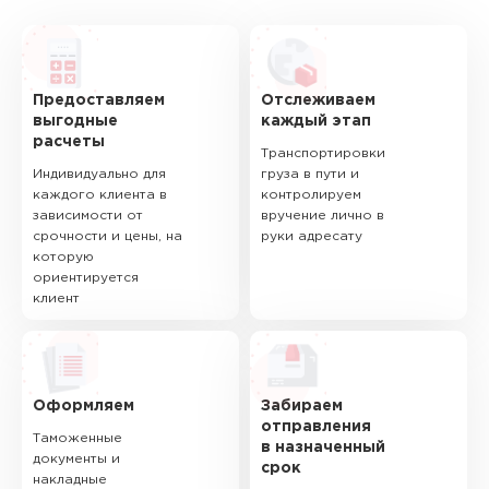
Предоставляем
Отслеживаем
выгодные
каждый этап
расчеты
Транспортировки
Индивидуально для
груза в пути и
каждого клиента в
контролируем
зависимости от
вручение лично в
срочности и цены, на
руки адресату
которую
ориентируется
клиент
Оформляем
Забираем
отправления
Таможенные
в назначенный
документы и
срок
накладные