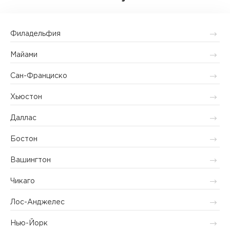
Филадельфия
Майами
Сан-Франциско
Хьюстон
Даллас
Бостон
Вашингтон
Чикаго
Лос-Анджелес
Нью-Йорк