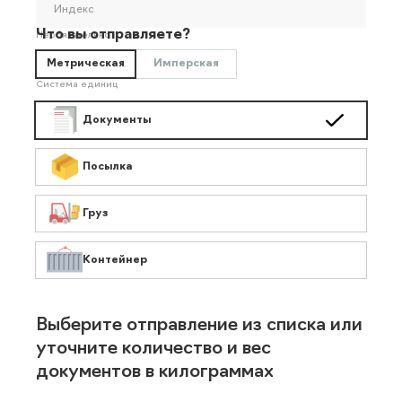
Индекс
Что вы отправляете?
Необязательно
Метрическая
Имперская
Система единиц
Документы
Посылка
Груз
Контейнер
Выберите отправление из списка или
уточните количество и вес
документов в килограммах