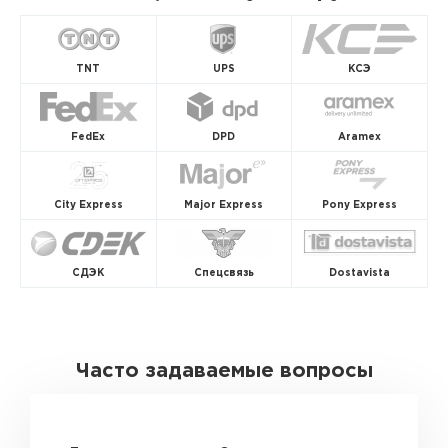
TNT
UPS
КСЭ
FedEx
DPD
Aramex
City Express
Major Express
Pony Express
СДЭК
Спецсвязь
Dostavista
Часто задаваемые вопросы