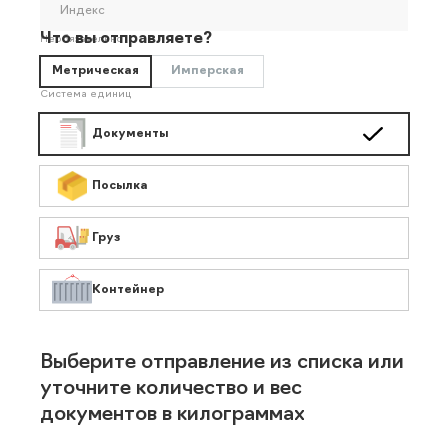
Индекс
Что вы отправляете?
Необязательно
Метрическая
Имперская
Система единиц
Документы
Посылка
Груз
Контейнер
Выберите отправление из списка или
уточните количество и вес
документов в килограммах