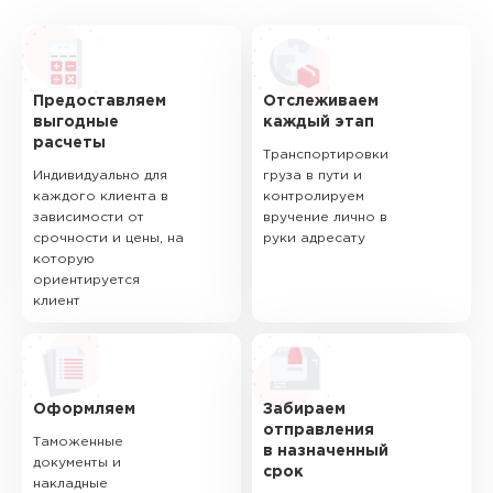
Предоставляем
Отслеживаем
выгодные
каждый этап
расчеты
Транспортировки
Индивидуально для
груза в пути и
каждого клиента в
контролируем
зависимости от
вручение лично в
срочности и цены, на
руки адресату
которую
ориентируется
клиент
Оформляем
Забираем
отправления
Таможенные
в назначенный
документы и
срок
накладные