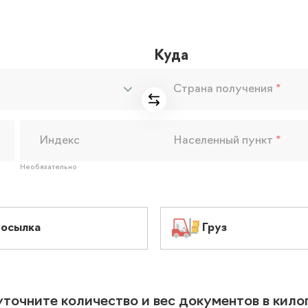
Куда
Страна получения
*
Индекс
Населенный пункт
*
Необязательно
осылка
Груз
уточните количество и вес документов в кил