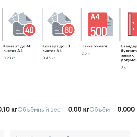
Конверт до 40
Конверт до 80
Пачка бумаги
Стандар
листов А4
листов А4
бухгалт
2.5 кг
папка с
0.23 кг
0.45 кг
докуме
3 кг
0.10 кг
Объёмный вес —
0.00 кг
Объём —
0.000 