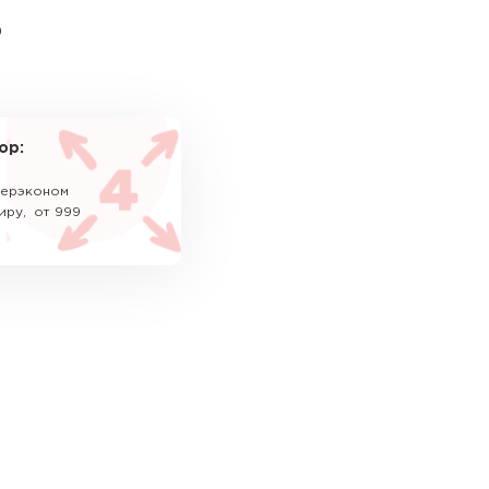
ь
ор:
уперэконом
иру, от 999