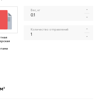
Вес, кг
Количество отправлений
тная
ерская
нтами
м³