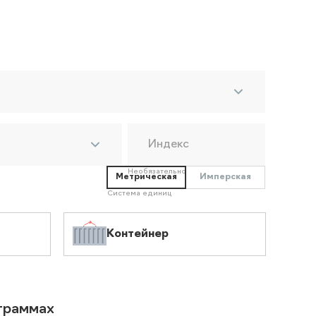
Индекс
Необязательно
Метрическая
Имперская
Система единиц
Контейнер
ограммах