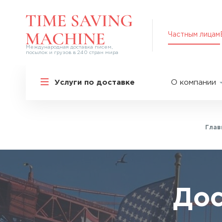
Частным лицам
Международная доставка писем,
посылок и грузов в 240 стран мира
Решения для частных лиц
Услуги по доставке
О компании
Международная доставка
О нас
Курьерская доставка по России и
СНГ
Партнер
Экспресс-доставка в Россию
Глав
Пресс-це
Специальные сервисы
Оплата
Самые срочные тарифы
Вакансии
Перевозка специальных грузов
Акции
Дос
Дополнительные услуги
Упаковка
Популярные направления
Таможен