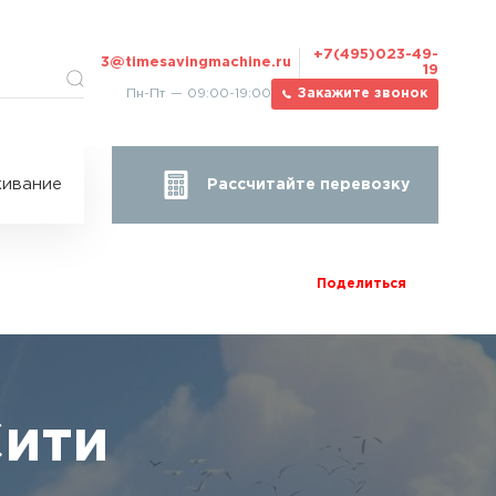
+7(495)023-49-
3@timesavingmachine.ru
19
Пн-Пт — 09:00-19:00
Закажите звонок
ицы
ивание
Рассчитайте перевозку
за
жа
Поделиться
Сити