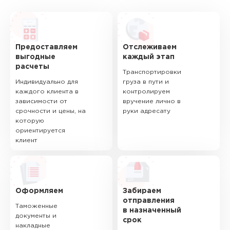
Предоставляем
Отслеживаем
выгодные
каждый этап
расчеты
Транспортировки
Индивидуально для
груза в пути и
каждого клиента в
контролируем
зависимости от
вручение лично в
срочности и цены, на
руки адресату
которую
ориентируется
клиент
Оформляем
Забираем
отправления
Таможенные
в назначенный
документы и
срок
накладные