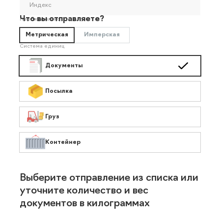
Индекс
Что вы отправляете?
Необязательно
Метрическая
Имперская
Система единиц
Документы
Посылка
Груз
Контейнер
Выберите отправление из списка или
уточните количество и вес
документов в килограммах