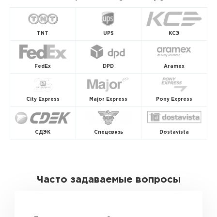
TNT
UPS
КСЭ
FedEx
DPD
Aramex
City Express
Major Express
Pony Express
СДЭК
Спецсвязь
Dostavista
Часто задаваемые вопросы