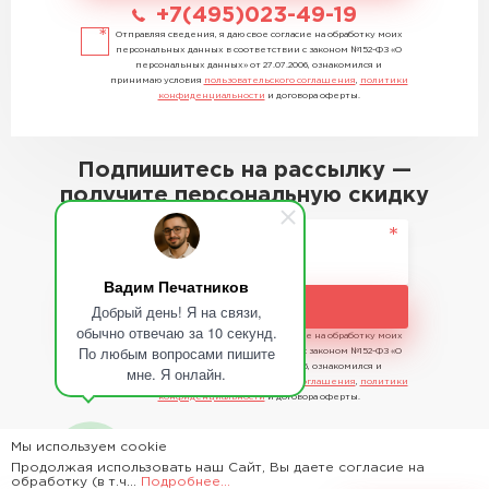
+7(495)023-49-19
Отправляя сведения, я даю свое согласие на обработку моих
персональных данных в соответствии с законом №152-ФЗ «О
персональных данных» от 27.07.2006, ознакомился и
принимаю условия
пользовательского соглашения
,
политики
конфиденциальности
и договора оферты.
Подпишитесь на рассылку —
получите персональную скидку
Вадим Печатников
Подписаться
Добрый день! Я на связи,
обычно отвечаю за 10 секунд.
Отправляя сведения, я даю свое согласие на обработку моих
По любым вопросами пишите
персональных данных в соответствии с законом №152-ФЗ «О
персональных данных» от 27.07.2006, ознакомился и
мне. Я онлайн.
принимаю условия
пользовательского соглашения
,
политики
конфиденциальности
и договора оферты.
Мы используем cookie
Продолжая использовать наш Сайт, Вы даете согласие на
2026 - Time Saving Machine ©
обработку (в т.ч...
Подробнее...