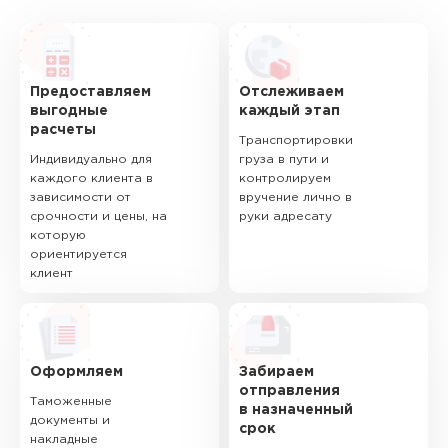
Предоставляем
Отслеживаем
выгодные
каждый этап
расчеты
Транспортировки
Индивидуально для
груза в пути и
каждого клиента в
контролируем
зависимости от
вручение лично в
срочности и цены, на
руки адресату
которую
ориентируется
клиент
Оформляем
Забираем
отправления
Таможенные
в назначенный
документы и
срок
накладные