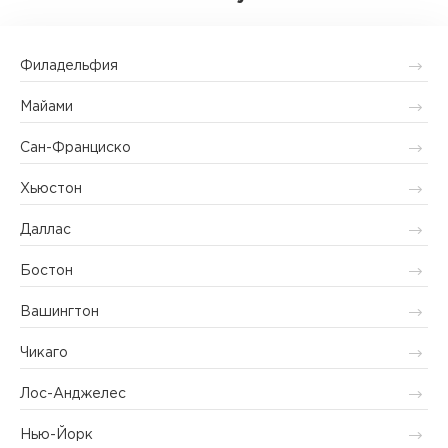
Филадельфия
Майами
Сан-Франциско
Хьюстон
Даллас
Бостон
Вашингтон
Чикаго
Лос-Анджелес
Нью-Йорк