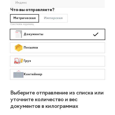
Индекс
Что вы отправляете?
Необязательно
Метрическая
Имперская
Система единиц
Документы
Посылка
Груз
Контейнер
Выберите отправление из списка или
уточните количество и вес
документов в килограммах