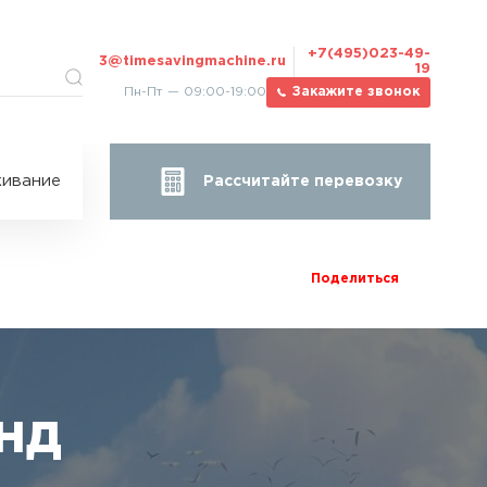
+7(495)023-49-
3@timesavingmachine.ru
19
Пн-Пт — 09:00-19:00
Закажите звонок
ицы
ивание
Рассчитайте перевозку
за
жа
Поделиться
нд