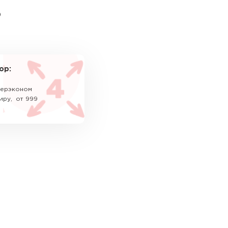
ь
ор:
уперэконом
иру, от 999