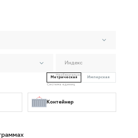
Индекс
Необязательно
Метрическая
Имперская
Система единиц
Контейнер
ограммах