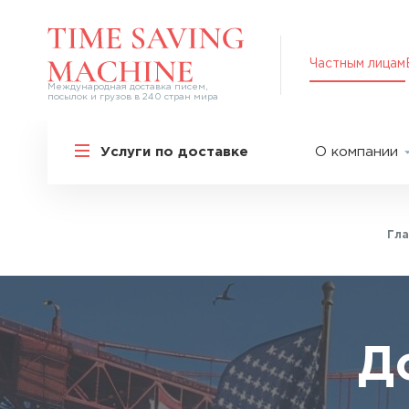
Частным лицам
Международная доставка писем,
посылок и грузов в 240 стран мира
Решения для частных лиц
Услуги по доставке
О компании
Международная доставка
О нас
Курьерская доставка по России и
СНГ
Партнер
Экспресс-доставка в Россию
Гла
Пресс-це
Специальные сервисы
Оплата
Самые срочные тарифы
Вакансии
Перевозка специальных грузов
Акции
Д
Дополнительные услуги
Упаковка
Популярные направления
Таможен