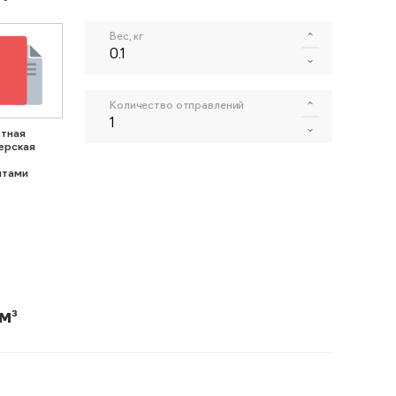
Вес, кг
Количество отправлений
тная
ерская
нтами
м³