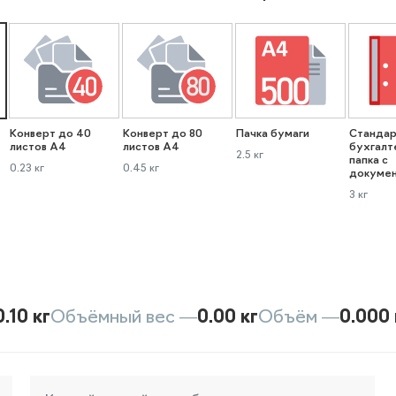
Конверт до 40
Конверт до 80
Пачка бумаги
Стандар
листов А4
листов А4
бухгалт
2.5 кг
папка с
0.23 кг
0.45 кг
докуме
3 кг
0.10 кг
Объёмный вес —
0.00 кг
Объём —
0.000 