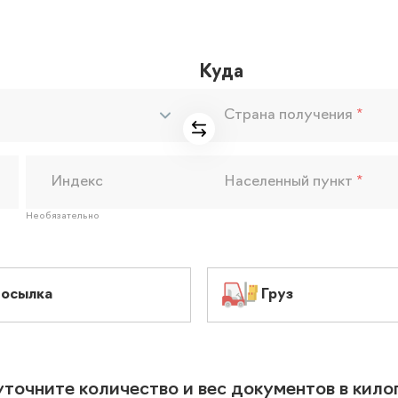
Куда
Страна получения
*
Индекс
Населенный пункт
*
Необязательно
осылка
Груз
уточните количество и вес документов в кил