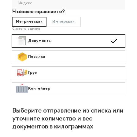
Индекс
Что вы отправляете?
Необязательно
Метрическая
Имперская
Система единиц
Документы
Посылка
Груз
Контейнер
Выберите отправление из списка или
уточните количество и вес
документов в килограммах