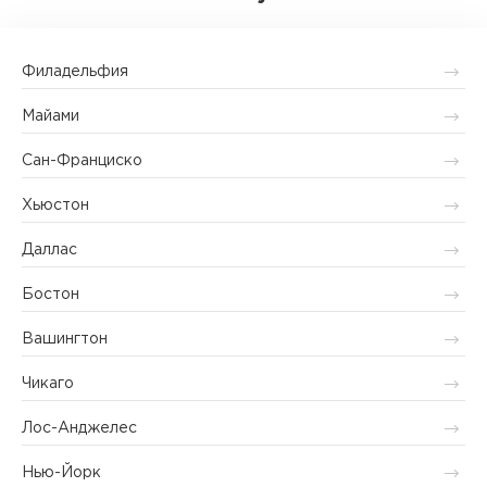
Филадельфия
Майами
Сан-Франциско
Хьюстон
Даллас
Бостон
Вашингтон
Чикаго
Лос-Анджелес
Нью-Йорк