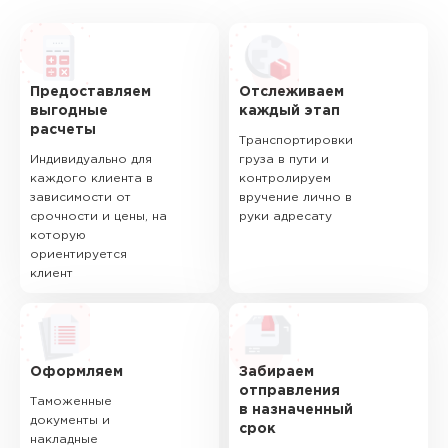
Предоставляем
Отслеживаем
выгодные
каждый этап
расчеты
Транспортировки
Индивидуально для
груза в пути и
каждого клиента в
контролируем
зависимости от
вручение лично в
срочности и цены, на
руки адресату
которую
ориентируется
клиент
Оформляем
Забираем
отправления
Таможенные
в назначенный
документы и
срок
накладные