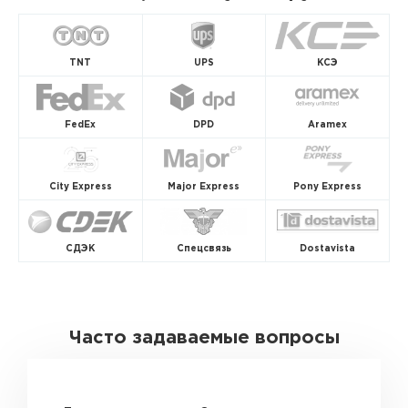
TNT
UPS
КСЭ
FedEx
DPD
Aramex
City Express
Major Express
Pony Express
СДЭК
Спецсвязь
Dostavista
Часто задаваемые вопросы