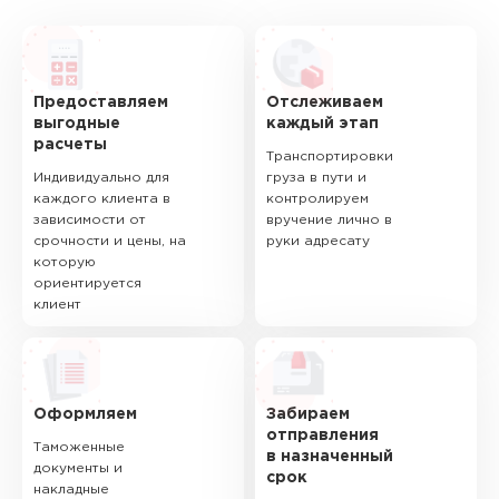
Предоставляем
Отслеживаем
выгодные
каждый этап
расчеты
Транспортировки
Индивидуально для
груза в пути и
каждого клиента в
контролируем
зависимости от
вручение лично в
срочности и цены, на
руки адресату
которую
ориентируется
клиент
Оформляем
Забираем
отправления
Таможенные
в назначенный
документы и
срок
накладные