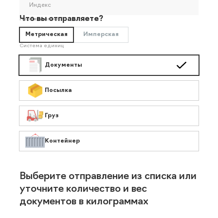
Индекс
Что вы отправляете?
Необязательно
Метрическая
Имперская
Система единиц
Документы
Посылка
Груз
Контейнер
Выберите отправление из списка или
уточните количество и вес
документов в килограммах