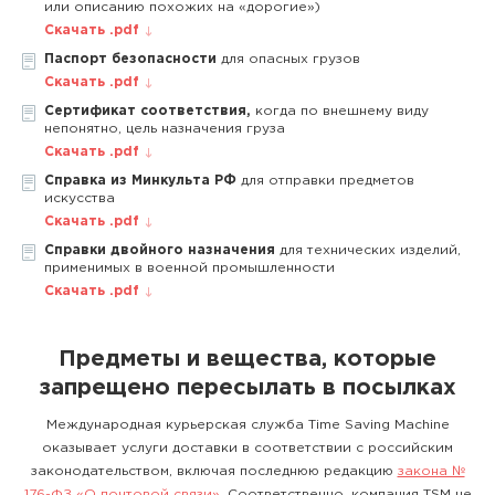
или описанию похожих на «дорогие»)
Скачать .pdf
Паспорт безопасности
для опасных грузов
Скачать .pdf
Сертификат соответствия,
когда по внешнему виду
непонятно, цель назначения груза
Скачать .pdf
Справка из Минкульта РФ
для отправки предметов
искусства
Скачать .pdf
Справки двойного назначения
для технических изделий,
применимых в военной промышленности
Скачать .pdf
Предметы и вещества, которые
запрещено пересылать в посылках
Международная курьерская служба Time Saving Machine
оказывает услуги доставки в соответствии с российским
законодательством, включая последнюю редакцию
закона №
176-ФЗ «О почтовой связи»
. Соответственно, компания TSM не