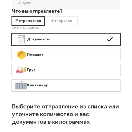
Индекс
Что вы отправляете?
Необязательно
Метрическая
Имперская
Система единиц
Документы
Посылка
Груз
Контейнер
Выберите отправление из списка или
уточните количество и вес
документов в килограммах