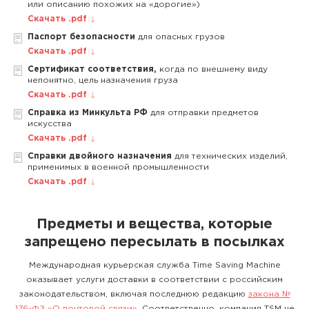
или описанию похожих на «дорогие»)
Скачать .pdf
Паспорт безопасности
для опасных грузов
Скачать .pdf
Сертификат соответствия,
когда по внешнему виду
непонятно, цель назначения груза
Скачать .pdf
Справка из Минкульта РФ
для отправки предметов
искусства
Скачать .pdf
Справки двойного назначения
для технических изделий,
применимых в военной промышленности
Скачать .pdf
Предметы и вещества, которые
запрещено пересылать в посылках
Международная курьерская служба Time Saving Machine
оказывает услуги доставки в соответствии с российским
законодательством, включая последнюю редакцию
закона №
176-ФЗ «О почтовой связи»
. Соответственно, компания TSM не