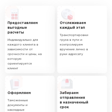
Предоставляем
Отслеживаем
выгодные
каждый этап
расчеты
Транспортировки
Индивидуально для
груза в пути и
каждого клиента в
контролируем
зависимости от
вручение лично в
срочности и цены, на
руки адресату
которую
ориентируется
клиент
Оформляем
Забираем
отправления
Таможенные
в назначенный
документы и
срок
накладные