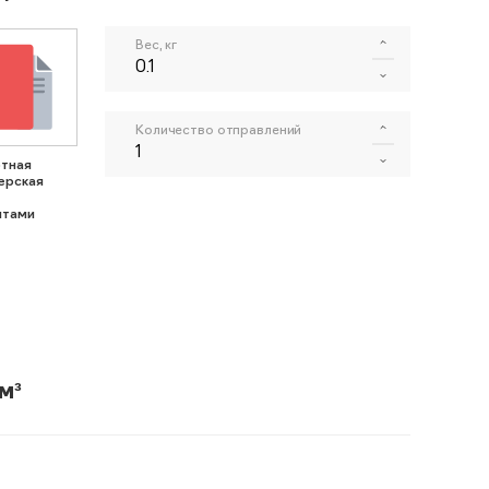
Вес, кг
Количество отправлений
тная
ерская
нтами
м³