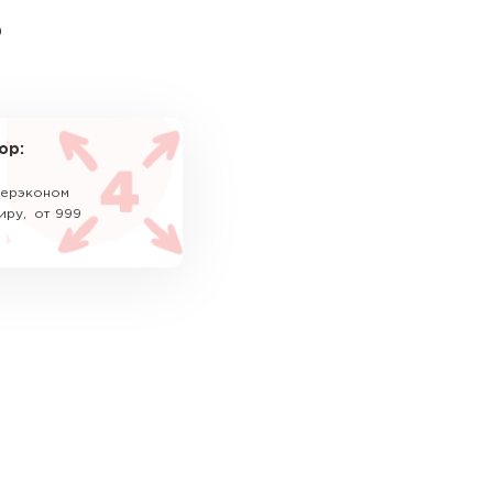
ь
ор:
уперэконом
иру, от 999