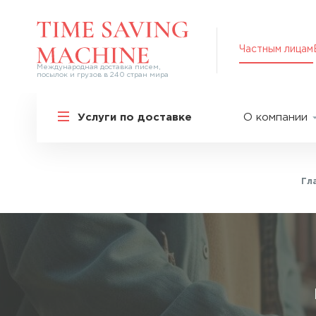
Частным лицам
Международная доставка писем,
посылок и грузов в 240 стран мира
Решения для частных лиц
Услуги по доставке
О компании
Международная доставка
О нас
Курьерская доставка по России и
СНГ
Партнер
Экспресс-доставка в Россию
Гл
Пресс-це
Специальные сервисы
Оплата
Самые срочные тарифы
Вакансии
Перевозка специальных грузов
Акции
Дополнительные услуги
Упаковка
Популярные направления
Таможен