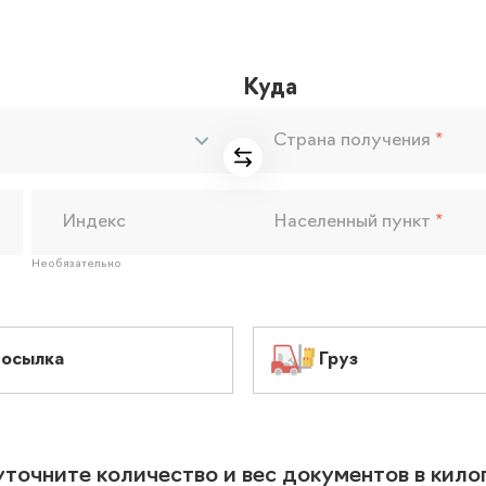
Куда
Страна получения
*
Индекс
Населенный пункт
*
Необязательно
осылка
Груз
уточните количество и вес документов в кил