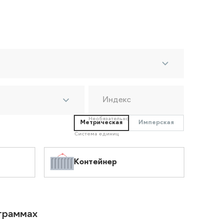
Индекс
Необязательно
Метрическая
Имперская
Система единиц
Контейнер
ограммах