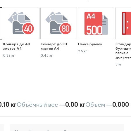
Конверт до 40
Конверт до 80
Пачка бумаги
Стандар
листов А4
листов А4
бухгалт
2.5 кг
папка с
0.23 кг
0.45 кг
докуме
3 кг
0.10 кг
Объёмный вес —
0.00 кг
Объём —
0.000 