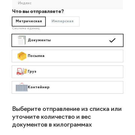
Индекс
Что вы отправляете?
Необязательно
Метрическая
Имперская
Система единиц
Документы
Посылка
Груз
Контейнер
Выберите отправление из списка или
уточните количество и вес
документов в килограммах