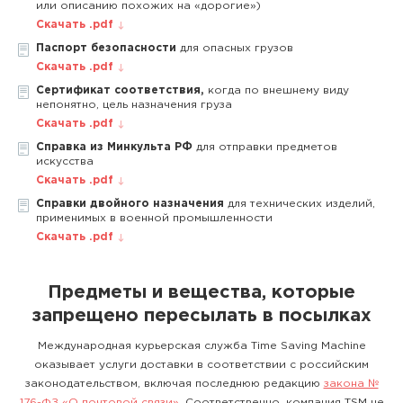
или описанию похожих на «дорогие»)
Скачать .pdf
Паспорт безопасности
для опасных грузов
Скачать .pdf
Сертификат соответствия,
когда по внешнему виду
непонятно, цель назначения груза
Скачать .pdf
Справка из Минкульта РФ
для отправки предметов
искусства
Скачать .pdf
Справки двойного назначения
для технических изделий,
применимых в военной промышленности
Скачать .pdf
Предметы и вещества, которые
запрещено пересылать в посылках
Международная курьерская служба Time Saving Machine
оказывает услуги доставки в соответствии с российским
законодательством, включая последнюю редакцию
закона №
176-ФЗ «О почтовой связи»
. Соответственно, компания TSM не