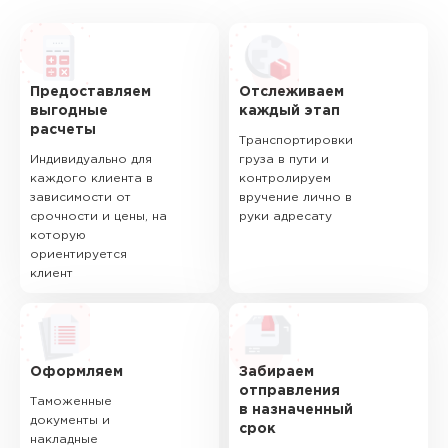
Предоставляем
Отслеживаем
выгодные
каждый этап
расчеты
Транспортировки
Индивидуально для
груза в пути и
каждого клиента в
контролируем
зависимости от
вручение лично в
срочности и цены, на
руки адресату
которую
ориентируется
клиент
Оформляем
Забираем
отправления
Таможенные
в назначенный
документы и
срок
накладные