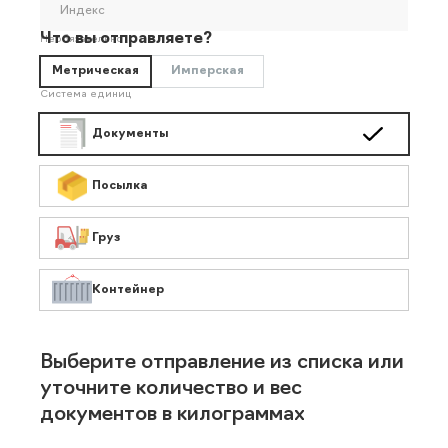
Индекс
Что вы отправляете?
Необязательно
Метрическая
Имперская
Система единиц
Документы
Посылка
Груз
Контейнер
Выберите отправление из списка или
уточните количество и вес
документов в килограммах