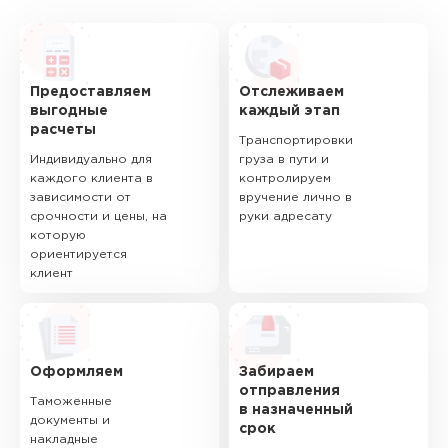
Предоставляем
Отслеживаем
выгодные
каждый этап
расчеты
Транспортировки
Индивидуально для
груза в пути и
каждого клиента в
контролируем
зависимости от
вручение лично в
срочности и цены, на
руки адресату
которую
ориентируется
клиент
Оформляем
Забираем
отправления
Таможенные
в назначенный
документы и
срок
накладные