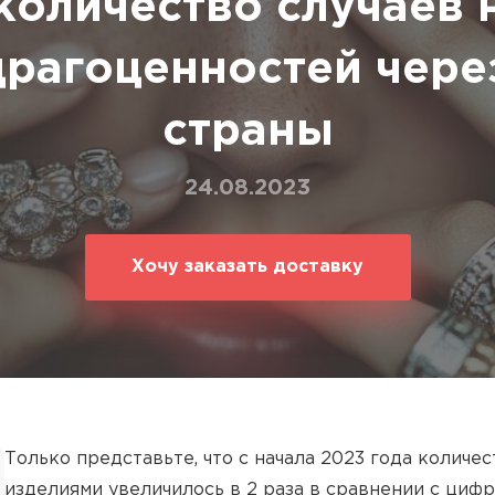
количество случаев 
ование
ние
драгоценностей чере
страны
24.08.2023
Хочу заказать доставку
Только представьте, что с начала 2023 года колич
изделиями увеличилось в 2 раза в сравнении с циф