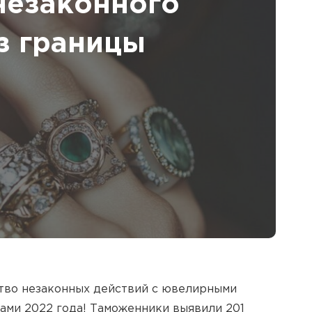
незаконного
з границы
ество незаконных действий с ювелирными
рами 2022 года! Таможенники выявили 201