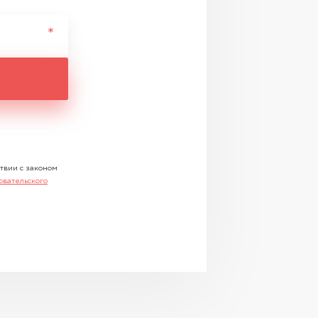
ствии с законом
овательского