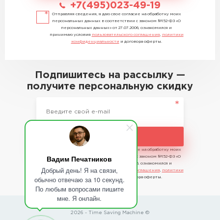
+7(495)023-49-19
Отправляя сведения, я даю свое согласие на обработку моих
персональных данных в соответствии с законом №152-ФЗ «О
персональных данных» от 27.07.2006, ознакомился и
принимаю условия
пользовательского соглашения
,
политики
конфиденциальности
и договора оферты.
Подпишитесь на рассылку —
получите персональную скидку
Подписаться
Отправляя сведения, я даю свое согласие на обработку моих
Вадим Печатников
персональных данных в соответствии с законом №152-ФЗ «О
персональных данных» от 27.07.2006, ознакомился и
Добрый день! Я на связи,
принимаю условия
пользовательского соглашения
,
политики
обычно отвечаю за 10 секунд.
конфиденциальности
и договора оферты.
По любым вопросами пишите
мне. Я онлайн.
2026 - Time Saving Machine ©