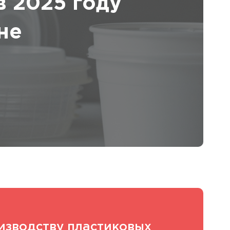
в 2025 году
не
изводству пластиковых