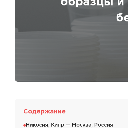
образцы и 
Полезная информация
декларир
О компании
Страхова
б
Помощь
Содержание
Никосия, Кипр — Москва, Россия