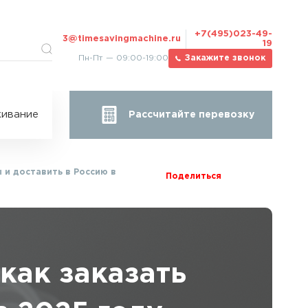
+7(495)023-49-
3@timesavingmachine.ru
19
Пн-Пт — 09:00-19:00
Закажите звонок
ицы
ивание
Рассчитайте перевозку
за
жа
ы и доставить в Россию в
Поделиться
как заказать