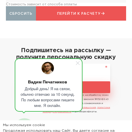
Стоимость зависит от способа оплаты
СБРОСИТЬ
ПЕРЕЙТИ К РАСЧЕТУ
Подпишитесь на рассылку —
получите персональную скидку
Вадим Печатников
Подписаться
Добрый день! Я на связи,
обычно отвечаю за 10 секунд.
Отправляя сведения, я даю свое согласие на обработку моих
По любым вопросами пишите
персональных данных в соответствии с законом №152-ФЗ «О
персональных данных» от 27.07.2006, ознакомился и
мне. Я онлайн.
принимаю условия
пользовательского соглашения
,
политики
конфиденциальности
и договора оферты.
Мы используем cookie
Продолжая использовать наш Сайт, Вы даете согласие на