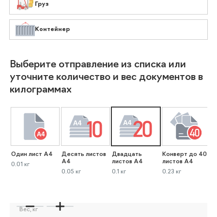
Груз
Контейнер
Выберите отправление из списка или
уточните количество и вес документов в
килограммах
Один лист А4
Десять листов
Двадцать
Конверт до 40
К
А4
листов А4
листов А4
л
0.01 кг
0.05 кг
0.1 кг
0.23 кг
0
Вес, кг