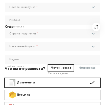
Населенный пункт
*
Индекс
Куда
Необязательно
Страна получения
*
Населенный пункт
*
Индекс
Необязательно
Метрическая
Имперская
Что вы отправляете?
Система единиц
Документы
Посылка