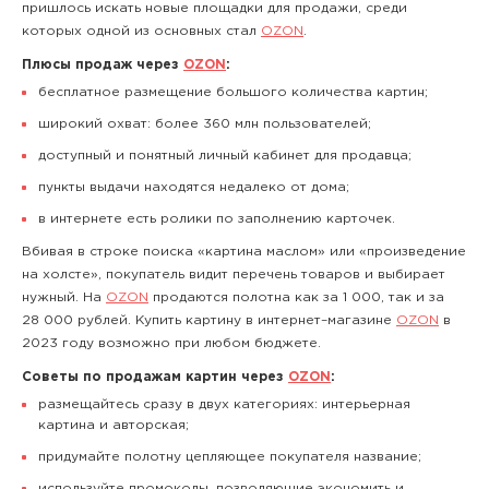
пришлось искать новые площадки для продажи, среди
которых одной из основных стал
OZON
.
Плюсы продаж через
OZON
:
бесплатное размещение большого количества картин;
широкий охват: более 360 млн пользователей;
доступный и понятный личный кабинет для продавца;
пункты выдачи находятся недалеко от дома;
в интернете есть ролики по заполнению карточек.
Вбивая в строке поиска «картина маслом» или «произведение
на холсте», покупатель видит перечень товаров и выбирает
нужный. На
OZON
продаются полотна как за 1 000, так и за
28 000 рублей. Купить картину в интернет–магазине
OZON
в
2023 году возможно при любом бюджете.
Советы по продажам картин через
OZON
:
размещайтесь сразу в двух категориях: интерьерная
картина и авторская;
придумайте полотну цепляющее покупателя название;
используйте промокоды, позволяющие экономить и