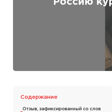
Россию ку
Полезная информация
декларир
О компании
Страхова
Помощь
Содержание
Отзыв, зафиксированный со слов