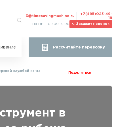
+7(495)023-49-
3@timesavingmachine.ru
19
Пн-Пт — 09:00-19:00
Закажите звонок
ицы
ивание
Рассчитайте перевозку
за
жа
ерской службой из-за
Поделиться
струмент в