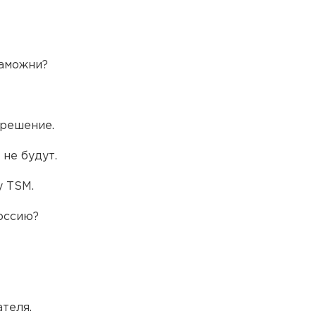
таможни?
 решение.
 не будут.
бу TSM.
Россию?
ателя.