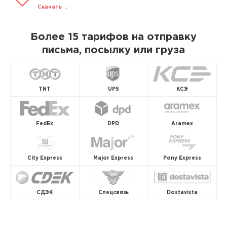
Скачать
Более 15 тарифов на отправку
письма, посылку или груза
TNT
UPS
КСЭ
FedEx
DPD
Aramex
City Express
Major Express
Pony Express
СДЭК
Спецсвязь
Dostavista