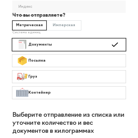
Индекс
Что вы отправляете?
Необязательно
Метрическая
Имперская
Система единиц
Документы
Посылка
Груз
Контейнер
Выберите отправление из списка или
уточните количество и вес
документов в килограммах