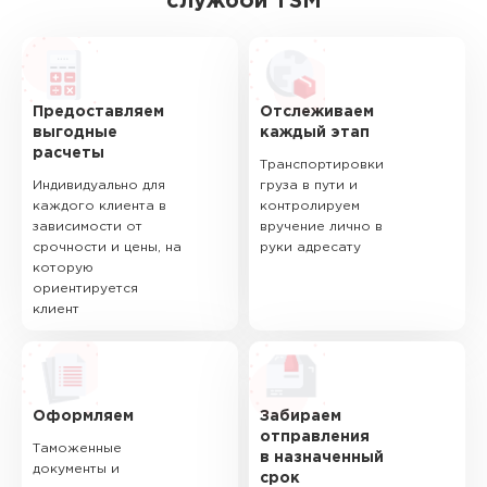
службой TSM
Предоставляем
Отслеживаем
выгодные
каждый этап
расчеты
Транспортировки
Индивидуально для
груза в пути и
каждого клиента в
контролируем
зависимости от
вручение лично в
срочности и цены, на
руки адресату
которую
ориентируется
клиент
Оформляем
Забираем
отправления
Таможенные
в назначенный
документы и
срок