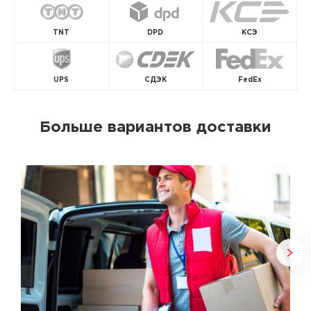
TNT
DPD
КСЭ
UPS
СДЭК
FedEx
Больше вариантов доставки