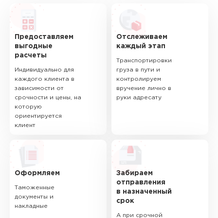
Предоставляем
Отслеживаем
выгодные
каждый этап
расчеты
Транспортировки
Индивидуально для
груза в пути и
каждого клиента в
контролируем
зависимости от
вручение лично в
срочности и цены, на
руки адресату
которую
ориентируется
клиент
Оформляем
Забираем
отправления
Таможенные
в назначенный
документы и
срок
накладные
А при срочной