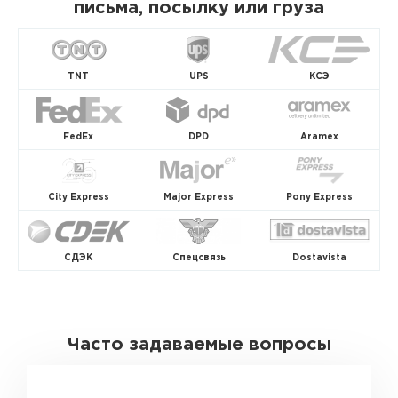
письма, посылку или груза
TNT
UPS
КСЭ
FedEx
DPD
Aramex
City Express
Major Express
Pony Express
СДЭК
Спецсвязь
Dostavista
Часто задаваемые вопросы