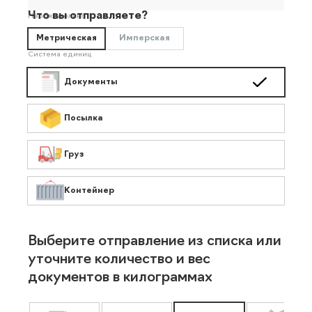
Что вы отправляете?
Необязательно
Метрическая
Имперская
Система единиц
Документы
Посылка
Груз
Контейнер
Выберите отправление из списка или
уточните количество и вес
документов в килограммах