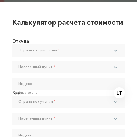
Калькулятор расчёта стоимости
Откуда
Страна отправления
*
Населенный пункт
*
Индекс
Куда
Необязательно
Страна получения
*
Населенный пункт
*
Индекс