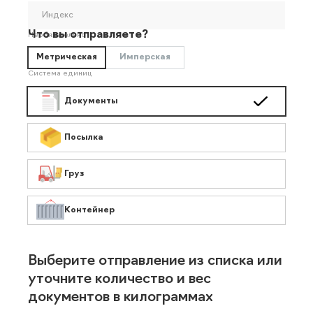
Индекс
Что вы отправляете?
Необязательно
Метрическая
Имперская
Система единиц
Документы
Посылка
Груз
Контейнер
Выберите отправление из списка или
уточните количество и вес
документов в килограммах