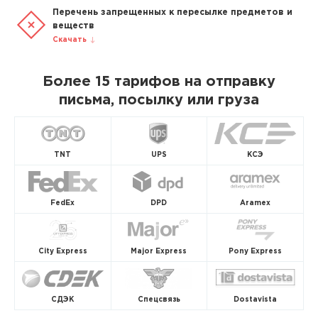
Перечень запрещенных к пересылке предметов и
веществ
Скачать
Более 15 тарифов на отправку
письма, посылку или груза
TNT
UPS
КСЭ
FedEx
DPD
Aramex
City Express
Major Express
Pony Express
СДЭК
Спецсвязь
Dostavista