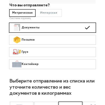
Что вы отправляете?
Необязательно
Метрическая
Имперская
Система единиц
Документы
Посылка
Груз
Контейнер
Выберите отправление из списка или
уточните количество и вес
документов в килограммах