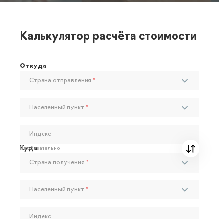
Калькулятор расчёта стоимости
Откуда
Страна отправления
*
Населенный пункт
*
Индекс
Куда
Необязательно
Страна получения
*
Населенный пункт
*
Индекс