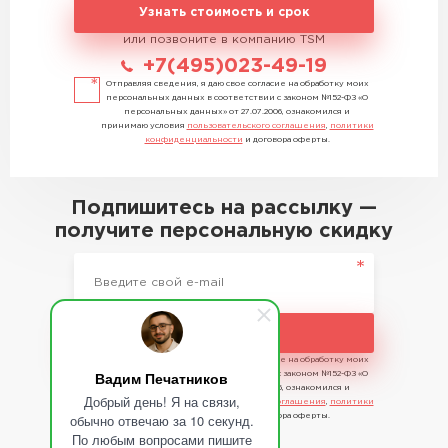
Узнать стоимость и срок
или позвоните в компанию TSM
+7(495)023-49-19
Отправляя сведения, я даю свое согласие на обработку моих
персональных данных в соответствии с законом №152-ФЗ «О
персональных данных» от 27.07.2006, ознакомился и
принимаю условия
пользовательского соглашения
,
политики
конфиденциальности
и договора оферты.
Подпишитесь на рассылку —
получите персональную скидку
Подписаться
Отправляя сведения, я даю свое согласие на обработку моих
Вадим Печатников
персональных данных в соответствии с законом №152-ФЗ «О
персональных данных» от 27.07.2006, ознакомился и
Добрый день! Я на связи,
принимаю условия
пользовательского соглашения
,
политики
обычно отвечаю за 10 секунд.
конфиденциальности
и договора оферты.
По любым вопросами пишите